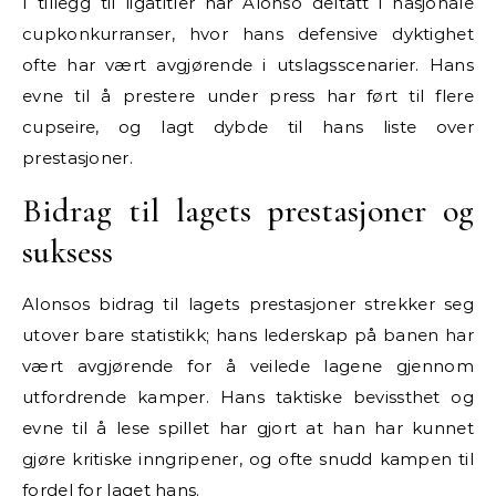
I tillegg til ligatitler har Alonso deltatt i nasjonale
cupkonkurranser, hvor hans defensive dyktighet
ofte har vært avgjørende i utslagsscenarier. Hans
evne til å prestere under press har ført til flere
cupseire, og lagt dybde til hans liste over
prestasjoner.
Bidrag til lagets prestasjoner og
suksess
Alonsos bidrag til lagets prestasjoner strekker seg
utover bare statistikk; hans lederskap på banen har
vært avgjørende for å veilede lagene gjennom
utfordrende kamper. Hans taktiske bevissthet og
evne til å lese spillet har gjort at han har kunnet
gjøre kritiske inngripener, og ofte snudd kampen til
fordel for laget hans.