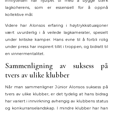
innflytelsen har hjulpet til med å bygge sterk
lagkoherens, som er essensiell for å oppnå
kollektive mål.
Videre har Alonsos erfaring i høytrykksituasjoner
vært uvurderlig i å veilede lagkamerater, spesielt
under kritiske kamper. Hans evne til å forbli rolig
under press har inspirert tillit i troppen, og bidratt til
en vinnermentalitet.
Sammenligning av suksess på
tvers av ulike klubber
Når man sammenligner Júnior Alonsos suksess på
tvers av ulike klubber, er det tydelig at hans bidrag
har variert i innvirkning avhengig av klubbens status
og konkurranselandskap. I mindre klubber har han