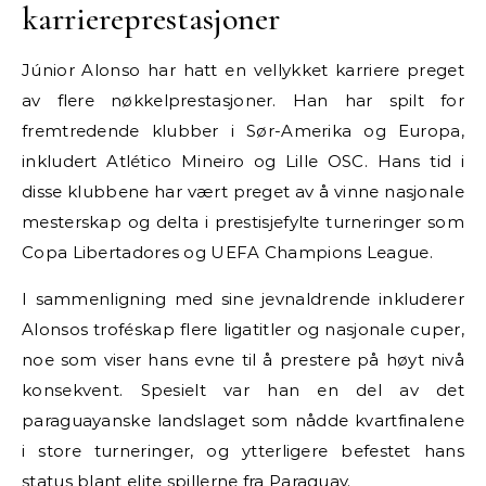
karriereprestasjoner
Júnior Alonso har hatt en vellykket karriere preget
av flere nøkkelprestasjoner. Han har spilt for
fremtredende klubber i Sør-Amerika og Europa,
inkludert Atlético Mineiro og Lille OSC. Hans tid i
disse klubbene har vært preget av å vinne nasjonale
mesterskap og delta i prestisjefylte turneringer som
Copa Libertadores og UEFA Champions League.
I sammenligning med sine jevnaldrende inkluderer
Alonsos troféskap flere ligatitler og nasjonale cuper,
noe som viser hans evne til å prestere på høyt nivå
konsekvent. Spesielt var han en del av det
paraguayanske landslaget som nådde kvartfinalene
i store turneringer, og ytterligere befestet hans
status blant elite spillerne fra Paraguay.