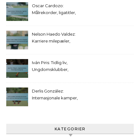
Oscar Cardozo:
Målrekorder, ligatitler,
internasjonal innflytelse
Nelson Haedo Valdez:
Karriere milepæler,
Klubbprestasjoner,
Internasjonale kamper
Iván Piris: Tidlig liv,
Ungdomsklubber,
Personlige prestasjoner
Derlis González:
Internasjonale kamper,
Turneringbidrag,
Nøkkeløyeblikk for
Paraguay
KATEGORIER