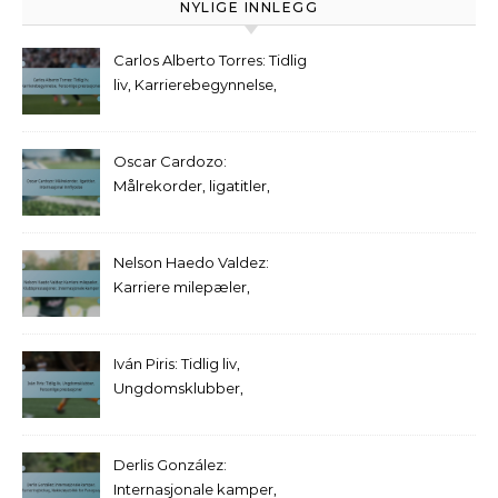
NYLIGE INNLEGG
Carlos Alberto Torres: Tidlig
liv, Karrierebegynnelse,
Personlige prestasjoner
Oscar Cardozo:
Målrekorder, ligatitler,
internasjonal innflytelse
Nelson Haedo Valdez:
Karriere milepæler,
Klubbprestasjoner,
Internasjonale kamper
Iván Piris: Tidlig liv,
Ungdomsklubber,
Personlige prestasjoner
Derlis González:
Internasjonale kamper,