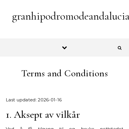
Skip to content
granhipodromodeandaluci
Terms and Conditions
Last updated: 2026-01-16
1. Aksept av vilkår
Ved å få tilgang til og bruke nettstedet